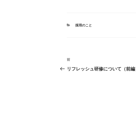
カ
採用のこと
テ
ゴ
リ
ー
投
前
前
稿
の
リフレッシュ研修について（前編
投
ナ
稿
ビ
ゲ
ー
シ
ョ