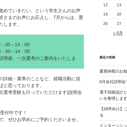
12
13
進めていきたい、という学生さんのお声
19
20
皆さまのお声にお応えし、7月からは、選
26
27
たします。
« 5月
3：00～14：00
0～14：00
最近の投稿
説明後、一次選考のご案内をいたしま
夏期休暇のお
の詳細・業界のことなど、就職活動に役
8月会社説明会
ばと思っております。
電子回路設計
次選考受験も行っていただけます(説明会
いを整理しま
【28卒向け】
受付中です！
る
で、ぜひお早めにご予約くださいませ。
インターンシ