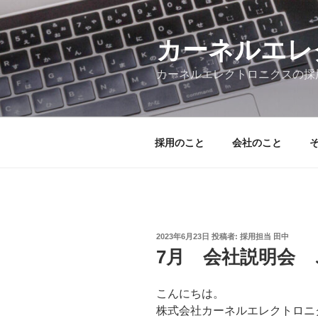
コ
ン
テ
カーネルエレ
ン
カーネルエレクトロニクスの採
ツ
へ
ス
キ
採用のこと
会社のこと
ッ
プ
投
2023年6月23日
投稿者:
採用担当 田中
稿
7月 会社説明会
日:
こんにちは。
株式会社カーネルエレクトロニ