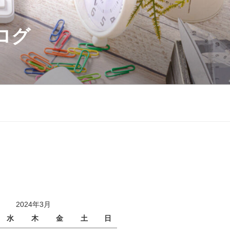
ログ
2024年3月
水
木
金
土
日