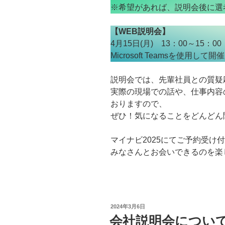
※希望があれば、説明会後に選
【WEB説明会】
4月15日(月) 13：00～15：00
Microsoft Teamsを使用して開催
説明会では、先輩社員との質疑
実際の現場での話や、仕事内容
おりますので、
ぜひ！気になることをどんどん
マイナビ2025にてご予約受け
みなさんとお会いできるのを楽
投
2024年3月6日
稿
会社説明会につい
日: