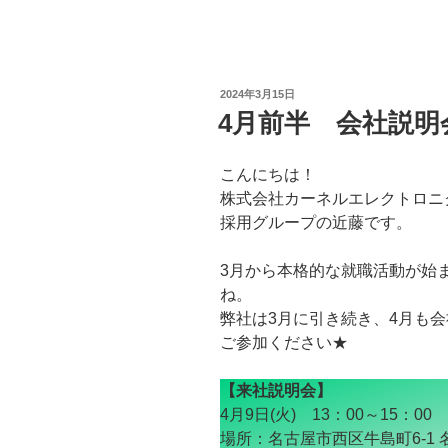
投
2024年3月15日
稿
4月前半 会社説明
日:
こんにちは！
株式会社カーネルエレクトロニ
採用グループの近藤です。
3月から本格的な就職活動が始
ね。
弊社は3月に引き続き、4月も
ご参加ください★
【来社説明会】
4月9日(火) 13：00～15：00
場所：名古屋市西区牛島町6-1 