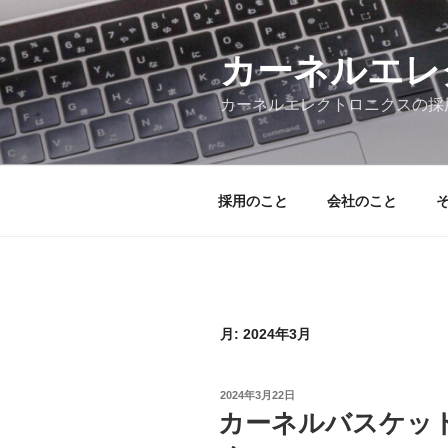
コ
ン
テ
カーネルエレ
ン
カーネルエレクトロニクスの採
ツ
へ
ス
キ
採用のこと
会社のこと
ッ
プ
月:
2024年3月
投
2024年3月22日
稿
カーネルバスケッ
日: