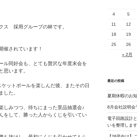
4
5
11
12
クス 採用グループの林です。
18
19
25
26
開催されています！
« 2月
ール同好会も、とても贅沢な年度末会を
と思います。
最近の投稿
までバスケットボールを楽しんだ後、またその日
ました。
夏期休暇のお
8月会社説明会
楽しみつつ、待ちにまった景品抽選会♪
んをして、勝った人からくじを引いてい
電子回路設計
いを整理しま
【28卒向け】
勝ち抜けし、最初にくじを引かせてもら