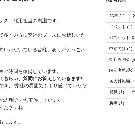
TAG CLOUD
26卒
(1)
クス 採用担当の廣瀬です。
イベント
(1)
て多くの方に弊社のブースにお越しいた
バスケットボ
。
中途向け
(1)
約いただいている皆様、ありがとうござ
会社説明会
(5
内定者懇親会
答の時間を準備しています。
てもらい、質問にお答えしていきます!!
名大社転職フ
でき、 弊社の雰囲気もより感じていただ
就職
(1)
ちらの説明会でも実施しています。
新卒
(1)
くださいね。
おります。