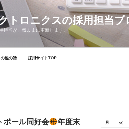
クトロニクスの採用担当ブ
用担当が、気ままに更新します。
その他の話
採用サイトTOP
トボール同好会
年度末
月
火