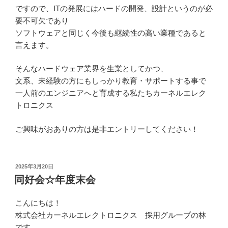
ですので、ITの発展にはハードの開発、設計というのが必
要不可欠であり
ソフトウェアと同じく今後も継続性の高い業種であると
言えます。
そんなハードウェア業界を生業としてかつ、
文系、未経験の方にもしっかり教育・サポートする事で
一人前のエンジニアへと育成する私たちカーネルエレク
トロニクス
ご興味がおありの方は是非エントリーしてください！
投
2025年3月20日
稿
同好会☆年度末会
日:
こんにちは！
株式会社カーネルエレクトロニクス 採用グループの林
です。