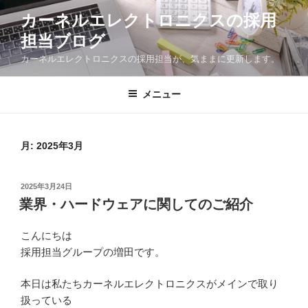
コ
カーネルエレクトロニクスの採用
ン
担当ブログ
テ
ン
カーネルエレクトロニクスの採用担当が、気ままに更新します。
ツ
へ
メニュー
ス
キ
ッ
月:
2025年3月
プ
投
2025年3月24日
稿
業界・ハードウェアに関してのご紹介
日:
こんにちは
採用担当グループの増田です。
本日は私たちカーネルエレクトロニクスがメインで取り
扱っている