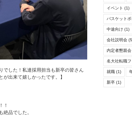
イベント
(1)
バスケットボ
中途向け
(1)
会社説明会
(5
内定者懇親会
名大社転職フ
りでした！私達採用担当も新卒の皆さん
就職
(1)
とが出来て嬉しかったです。】
新卒
(1)
！！
も絶品でした。