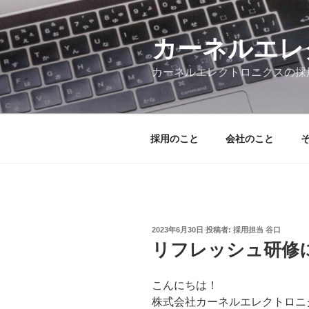
コ
ン
テ
カーネルエレ
ン
カーネルエレクトロニクスの採
ツ
へ
ス
キ
採用のこと
会社のこと
ッ
プ
投
2023年6月30日
投稿者:
採用担当 谷口
稿
リフレッシュ研修
日:
こんにちは！
株式会社カーネルエレクトロニ