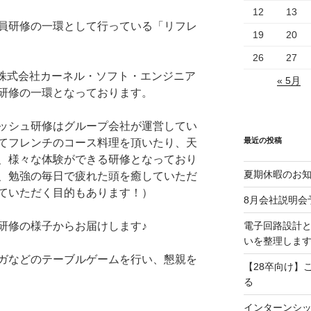
12
13
員研修の一環として行っている「リフレ
19
20
26
27
、株式会社カーネル・ソフト・エンジニア
« 5月
研修の一環となっております。
ッシュ研修はグループ会社が運営してい
最近の投稿
てフレンチのコース料理を頂いたり、天
、様々な体験ができる研修となっており
夏期休暇のお
、勉強の毎日で疲れた頭を癒していただ
ていただく目的もあります！）
8月会社説明会
電子回路設計
研修の様子からお届けします♪
いを整理しま
ガなどのテーブルゲームを行い、懇親を
【28卒向け】
る
インターンシ