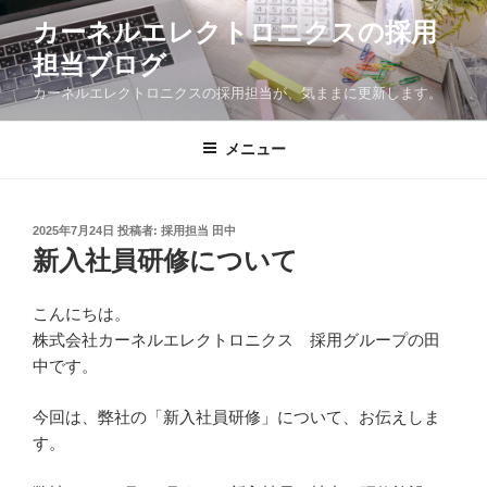
コ
カーネルエレクトロニクスの採用
ン
担当ブログ
テ
ン
カーネルエレクトロニクスの採用担当が、気ままに更新します。
ツ
へ
メニュー
ス
キ
ッ
投
2025年7月24日
投稿者:
採用担当 田中
プ
稿
新入社員研修について
日:
こんにちは。
株式会社カーネルエレクトロニクス 採用グループの田
中です。
今回は、弊社の「新入社員研修」について、お伝えしま
す。