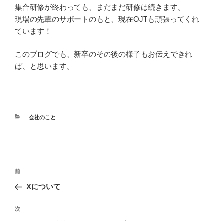
集合研修が終わっても、まだまだ研修は続きます。
現場の先輩のサポートのもと、現在OJTも頑張ってくれ
ています！
このブログでも、新卒のその後の様子もお伝えできれ
ば、と思います。
カ
会社のこと
テ
ゴ
リ
ー
投
前
前
稿
の
Xについて
ナ
投
ビ
稿
次
次