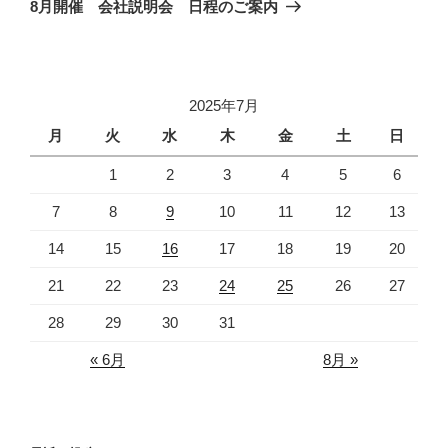
ゲ
の
8月開催 会社説明会 日程のご案内
投
ー
稿
シ
ョ
2025年7月
ン
月
火
水
木
金
土
日
1
2
3
4
5
6
7
8
9
10
11
12
13
14
15
16
17
18
19
20
21
22
23
24
25
26
27
28
29
30
31
« 6月
8月 »