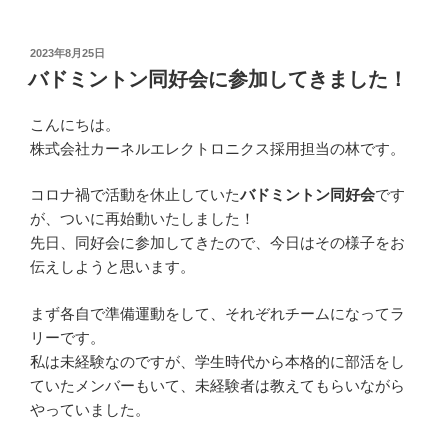
投
2023年8月25日
稿
バドミントン同好会に参加してきました！
日:
こんにちは。
株式会社カーネルエレクトロニクス採用担当の林です。
コロナ禍で活動を休止していた
バドミントン同好会
です
が、ついに再始動いたしました！
先日、同好会に参加してきたので、今日はその様子をお
伝えしようと思います。
まず各自で準備運動をして、それぞれチームになってラ
リーです。
私は未経験なのですが、学生時代から本格的に部活をし
ていたメンバーもいて、未経験者は教えてもらいながら
やっていました。