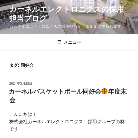
コ
カーネルエレクトロニクスの採用
ン
担当ブログ
テ
ン
カーネルエレクトロニクスの採用担当が、気ままに更新します。
ツ
へ
メニュー
ス
キ
ッ
タグ:
同好会
プ
投
2024年3月22日
稿
カーネルバスケットボール同好会
年度末
日:
会
こんにちは！
株式会社カーネルエレクトロニクス 採用グループの林
です。