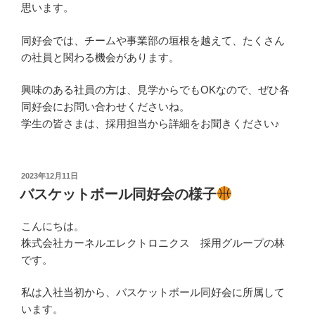
思います。
同好会では、チームや事業部の垣根を越えて、たくさん
の社員と関わる機会があります。
興味のある社員の方は、見学からでもOKなので、ぜひ各
同好会にお問い合わせくださいね。
学生の皆さまは、採用担当から詳細をお聞きください♪
投
2023年12月11日
稿
バスケットボール同好会の様子
日:
こんにちは。
株式会社カーネルエレクトロニクス 採用グループの林
です。
私は入社当初から、バスケットボール同好会に所属して
います。