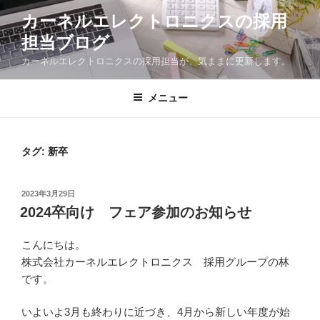
コ
カーネルエレクトロニクスの採用
ン
担当ブログ
テ
ン
カーネルエレクトロニクスの採用担当が、気ままに更新します。
ツ
へ
メニュー
ス
キ
ッ
タグ:
新卒
プ
投
2023年3月29日
稿
2024卒向け フェア参加のお知らせ
日:
こんにちは。
株式会社カーネルエレクトロニクス 採用グループの林
です。
いよいよ3月も終わりに近づき、4月から新しい年度が始