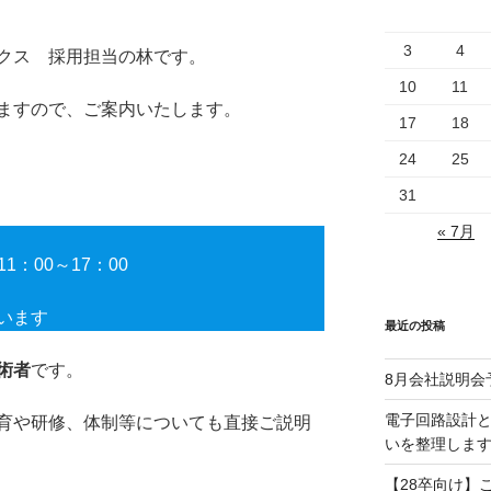
3
4
クス 採用担当の林です。
10
11
ますので、ご案内いたします。
17
18
24
25
31
« 7月
11：00～17：00
います
最近の投稿
術者
です。
8月会社説明会
電子回路設計
育や研修、体制等についても直接ご説明
いを整理しま
【28卒向け】