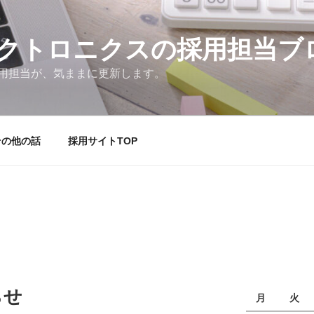
クトロニクスの採用担当ブ
用担当が、気ままに更新します。
その他の話
採用サイトTOP
らせ
月
火