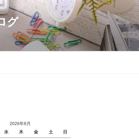
ログ
2026年8月
水
木
金
土
日