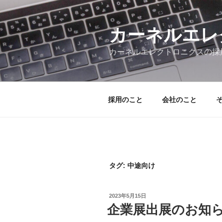
コ
ン
テ
カーネルエレ
ン
カーネルエレクトロニクスの採
ツ
へ
ス
キ
採用のこと
会社のこと
ッ
プ
タグ:
中途向け
投
2023年5月15日
稿
企業展出展のお知
日: