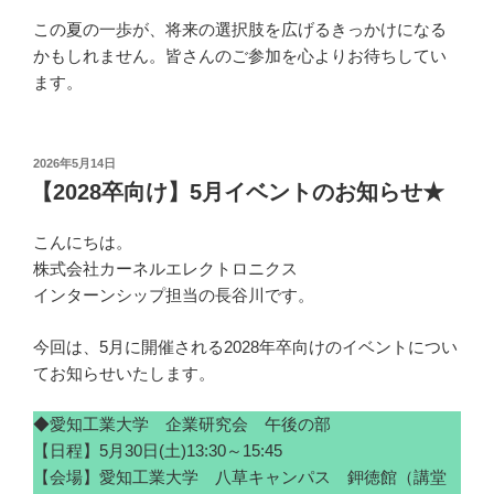
この夏の一歩が、将来の選択肢を広げるきっかけになる
かもしれません。皆さんのご参加を心よりお待ちしてい
ます。
投
2026年5月14日
稿
【2028卒向け】5月イベントのお知らせ★
日:
こんにちは。
株式会社カーネルエレクトロニクス
インターンシップ担当の長谷川です。
今回は、5月に開催される2028年卒向けのイベントについ
てお知らせいたします。
◆愛知工業大学 企業研究会 午後の部
【日程】5月30日(土)13:30～15:45
【会場】愛知工業大学 八草キャンパス 鉀徳館（講堂