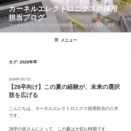
コ
カーネルエレクトロニクスの採用
ン
担当ブログ
テ
ン
カーネルエレクトロニクスの採用担当が、気ままに更新します。
ツ
へ
メニュー
ス
キ
ッ
タグ:
2028年卒
プ
投
2026年7月17日
稿
【28卒向け】この夏の経験が、未来の選択
日:
肢を広げる
こんにちは、カーネルエレクトロニクス採用担当の八木
です。
28卒の皆さんにとって、この夏は大切な時期です。